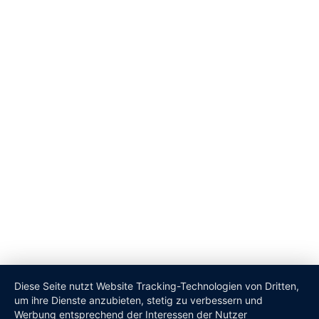
+49 (0)4872 9191
+49 (0)4872 9192
info@am-nord-ostsee-kanal.de
Impressum
Datenschutzerklärung
wipsteert.de
©Copyright
2026
2017
Diese Seite nutzt Website Tracking-Technologien von Dritten,
um ihre Dienste anzubieten, stetig zu verbessern und
Werbung entsprechend der Interessen der Nutzer